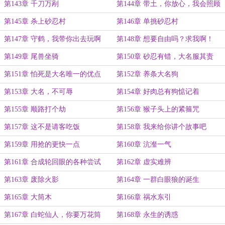
第143章 千刀万剐
第144章 带土，你放心，我会照顾
好琳的
第145章 杀上砂忍村
第146章 单挑砂忍村
第147章 守鹤，我带你出去玩啊
第148章 想要自由吗？求我啊！
第149章 尾兽坐骑
第150章 砂忍有错，大名服其责
第151章 怕死是大名唯一的优点
第152章 养条大名狗
第153章 大名，不可辱
第154章 好肉总有狗惦记着
第155章 顺路打个劫
第156章 猴子头上的紧箍咒
第157章 这不是请客吃饭
第158章 我来给你讲个故事吧
第159章 用抢的更快一点
第160章 沆瀣一气
第161章 合成轮回眼的各种尝试
第162章 虚实难辨
第163章 废除火影
第164章 一群白眼狼的诞生
第165章 大筒木
第166章 祸水东引
第167章 白蛇仙人，你要万花筒
第168章 永生的诱惑