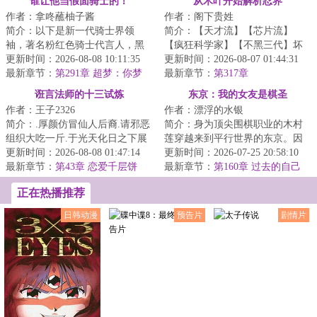
谁让他当假面骑士的！
从木叶开始解析忍界
作者：拿咚蘸柚子酱
作者：阁下贵姓
简介：以下是新一代骑士界领
简介：【天才流】【芯片流】
袖，著名粉红色骑士代言人，黑
【疯狂科学家】【不黑三代】坏
榜投票独断万古假面骑士帝骑先
更新时间：2026-08-08 10:11:35
消息：被大运撞了好消息：穿越
更新时间：2026-08-07 01:44:31
生，于联邦最不受...
最新章节：
第291章 超梦：你梦
火影并获得芯片坏...
最新章节：
第317章
见，自己有机会赢我了吗？
诳言法师的十三试炼
东京：我的女友是棋圣
作者：王子2326
作者：漂浮的水银
简介：.厚颜仿冒仙人后裔.请邪恶
简介：身为顶尖围棋职业的木村
组织大吃一斤.于光天化日之下展
莲穿越来到平行世界的东京。因
露神性.以一己之力喝倒整个学校.
更新时间：2026-08-08 01:47:14
缘际会之下，救下了一位定段失
更新时间：2026-07-25 20:58:10
窃取魔法...
最新章节：
第43章 恋爱千层饼
败想要自杀的少...
最新章节：
第160章 过去的自己
正在热播推荐
日韩动漫
预告片
剧情片