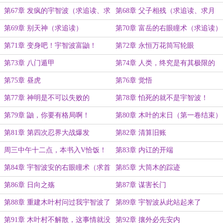
求月票）
读、求月票）
第67章 发疯的宇智波（求追读、求
第68章 父子相残（求追读、求月
月票）
票）
第69章 别天神（求追读）
第70章 富岳的右眼瞳术（求追读）
第71章 变身吧！宇智波富鼬！
第72章 永恒万花筒写轮眼
第73章 八门遁甲
第74章 人类，终究是有其极限的
第75章 昼虎
第76章 觉悟
第77章 神明是不可以失败的
第78章 怕死的就不是宇智波！
第79章 鼬，你要有格局啊！
第80章 木叶的末日（第一卷结束）
第81章 第四次忍界大战爆发
第82章 清算旧账
周三中午十二点，本书入V恰饭！
第83章 内讧的开端
第84章 宇智波安的右眼瞳术（求首
第85章 大筒木的踪迹
订！）
第86章 日向之殇
第87章 谋害长门
第88章 重建木叶村问过我宇智波了
第89章 宇智波从此站起来了
吗
第91章 木叶村不解散，这事情就没
第92章 攘外必先安内