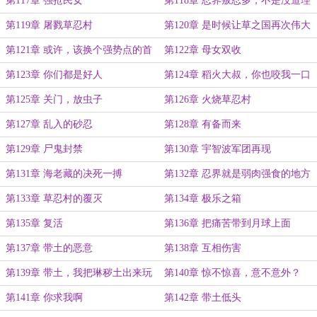
第117章 强抢民女
第118章 忍界叛忍多，不是没道理
第119章 屠戮草忍村
第120章 是时候让草之国再次伟大
了
第121章 或许，该换个强势点的首
第122章 母女双收
领
第123章 你们都是好人
第124章 稻火大叔，你也咬我一口
吧
第125章 关门，放虫子
第126章 火烧草忍村
第127章 乱入的砂忍
第128章 有备而来
第129章 尸鬼封禁
第130章 宇智波军团再现
第131章 海老藏的决死一搏
第132章 忍界就是弱肉强食的地方
第133章 草忍村的覆灭
第134章 极乐之箱
第135章 复活
第136章 把痛苦带到月球上面
第137章 带土的恶意
第138章 互相伤害
第139章 带土，我把琳秽土出来玩
第140章 惊不惊喜，意不意外？
玩怎么样
第141章 你求我啊
第142章 带土低头