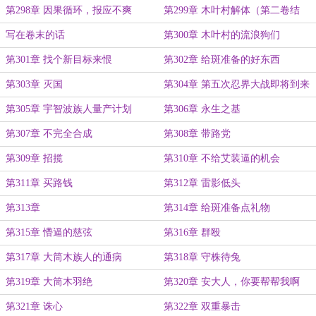
第298章 因果循环，报应不爽
第299章 木叶村解体（第二卷结
束）
写在卷末的话
第300章 木叶村的流浪狗们
第301章 找个新目标来恨
第302章 给斑准备的好东西
第303章 灭国
第304章 第五次忍界大战即将到来
第305章 宇智波族人量产计划
第306章 永生之基
第307章 不完全合成
第308章 带路党
第309章 招揽
第310章 不给艾装逼的机会
第311章 买路钱
第312章 雷影低头
第313章
第314章 给斑准备点礼物
第315章 懵逼的慈弦
第316章 群殴
第317章 大筒木族人的通病
第318章 守株待兔
第319章 大筒木羽绝
第320章 安大人，你要帮帮我啊
第321章 诛心
第322章 双重暴击