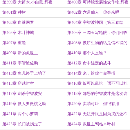
第399章 大筒木.小白鼠.辉夜
第400章 可持续发展性农作物.辉夜
姬
第401章 种树
第402章 六道仙人，你会来吗
第403章 血继网罗
第404章 宇智波神国（第三卷结
束）
第405章 木叶神城
第406章 三勾玉写轮眼，你们回收
吗？
第407章 重逢
第408章 傲娇生物的话是信不得的
第409章 新的救世主
第410章 那个人是谁？
第411章 宇智波佐助
第412章 命中注定的战斗
第413章 鱼儿终于上钩了
第414章 来，给你个金手指
第415章 穿越时空
第416章 饭可以乱吃，话不可以乱
讲
第417章 刺杀宇智波安
第418章 邪恶的宇智波才是这次袭
击的罪魁祸首
第419章 做人要做桃之助
第420章 卖萌可耻，但很有用
第421章 两个小萝莉
第422章 无法开眼是因为哭的还不
够多
第423章 长门被拐走了
第424章 救世主驾临木叶村