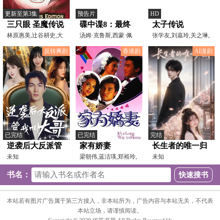
更新至第3集
预告片
HD
三只眼 圣魔传说
碟中谍8：最终
太子传说
林原惠美,辻谷耕史,大
清算预告片
汤姆·克鲁斯,西蒙·佩
张学友,刘嘉玲,关之琳,
塚明夫,屋良有作,大塚
吉,文·瑞姆斯,海莉
李克勤
反转爽剧
香港剧
AI漫剧
已完结
已完结
完结
逆袭后大反派管
家有娇妻
长生者的唯一归
我叫大哥
未知
梁朝伟,蓝洁瑛,郑裕玲,
期
未知
吕良伟,吴家丽
书名：
本站若有图片广告属于第三方接入，非本站所为，广告内容与本站无关，不代表
本站立场，请谨慎阅读。