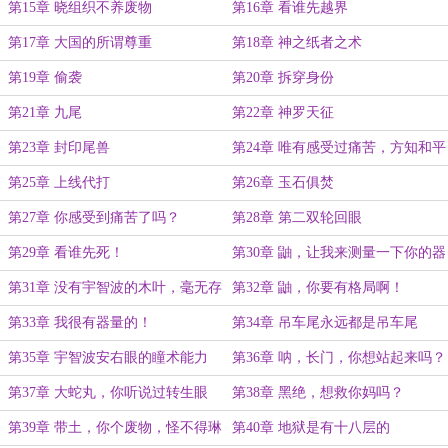
第15章 晓组织不养废物
第16章 看谁先越界
第17章 大国的所谓尊重
第18章 神之纸者之术
第19章 偷袭
第20章 拆穿身份
第21章 九尾
第22章 神罗天征
第23章 封印尾兽
第24章 唯有感受过痛苦，方知和平
的可贵
第25章 上线代打
第26章 玉石俱焚
第27章 你感受到痛苦了吗？
第28章 第二双轮回眼
第29章 看谁先死！
第30章 鼬，让我来测量一下你的器
量吧！
第31章 没有宇智波的木叶，毫无存
第32章 鼬，你要有格局啊！
在的价值！
第33章 我很有器量的！
第34章 吊车尾永远都是吊车尾
第35章 宇智波安右眼的瞳术能力
第36章 呐，长门，你想站起来吗？
第37章 大蛇丸，你听说过转生眼
第38章 黑绝，想救你妈吗？
吗？
第39章 带土，你个废物，怪不得琳
第40章 地狱是有十八层的