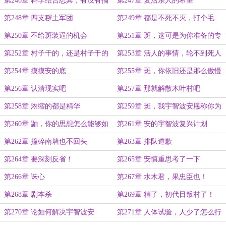
第246章 科学结合忍具，有没有搞
第247章 复活亲人的希望
头？
第248章 四支秽土军团
第249章 都是不死不灭，打个毛
啊！
第250章 不给斑装逼的机会
第251章 斑，这可是为你准备的专
用术式啊
第252章 村子干的，还是村子干的
第253章 活人的事情，轮不到死人
来管
第254章 摸摸安的底
第255章 斑，你依旧还是那么傲慢
啊
第256章 认清现实吧
第257章 那就解散木叶村吧
第258章 浓缩的都是精华
第259章 斑，我宇智波安愿称你为
最强
第260章 鼬，你的思想怎么能够如
第261章 安的宇智波复兴计划
此狭隘？
第262章 撞碎南墙也不回头
第263章 排队道歉
第264章 要深刻反省！
第265章 安慎重思考了一下
第266章 诛心
第267章 水木君，果忠臣也！
第268章 剧本杀
第269章 糟了，初代目叛村了！
第270章 论如何解决宇智波安
第271章 人体试验，人少了怎么行