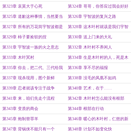
第323章 哀莫大于心死
第324章 哥哥，你答应过我会好好
守护宇智波的，对不对？
第325章 道歉这种事情，当然要当
第326章 宇智波的复兴之路
面说才行
第327章 所有的万花筒宇智波都是
第328章 这木叶村就该是我们宇智
一个鸟样
波家的
第329章 柿子要捡软的捏
第330章 送上门来的大礼
第331章 宇智波一族的火之意志
第332章 木叶村不养闲人
第333章 木叶冥村
第334章 生是木叶村的人，死是木
叶村的死人
第335章 你去，把二代、三代给我
第336章 享不尽的福报
弄下去
第337章 现杀现用，图个新鲜
第338章 没毛的凤凰不如鸡
第339章 忍者就该专注于战争
第340章 艺术，在于……
第341章 来，咱们先走个流程
第342章 木叶村怎么能没有根部
呢？
第343章 变质的商会
第344章 根部在行动
第345章 炮制替罪羊
第346章 暖心的木叶村，仁慈的新
火影
第347章 背锅侠不能只有一个
第348章 计划不如变化快