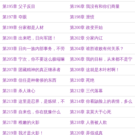
第195章 父子反目
第196章 我没有和你们商量
第197章 夺眼
第198章 泄愤
第199章 分家都是人材
第200章 政变开始
第201章 出来吧，日向军团！
第202章 分家内讧
第203章 日向一族内部事务，不劳
第204章 谁胜谁败有何关系？
村子费心
第205章 宁次，你不要这么极端嘛
第206章 我的目标，从来都不是宁
次，是鼬哦！
第207章 团藏精神的真正继承者
第208章 这就是木叶村啊！
第209章 信任是种奢侈的东西
第210章 死绝
第211章 杀人诛心
第212章 三代落幕
第213章 这里是忍界，是炼狱，不
第214章 你看鼬脸上的表情，多么
是童话世界！
精彩
第215章 自来也，你在犹豫什么
第216章 哀莫大于心死
第217章 稚嫩的火影
第218章 人善被人欺
第219章 我才是火影！
第220章 弄假成真