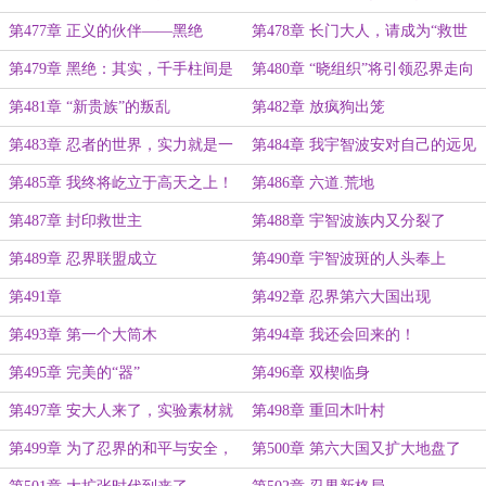
与和平奉献终身
的仆人而已
第477章 正义的伙伴——黑绝
第478章 长门大人，请成为“救世
主”吧！
第479章 黑绝：其实，千手柱间是
第480章 “晓组织”将引领忍界走向
我的孩子
和平
第481章 “新贵族”的叛乱
第482章 放疯狗出笼
第483章 忍者的世界，实力就是一
第484章 我宇智波安对自己的远见
切
卓识非常有自信
第485章 我终将屹立于高天之上！
第486章 六道.荒地
第487章 封印救世主
第488章 宇智波族内又分裂了
第489章 忍界联盟成立
第490章 宇智波斑的人头奉上
第491章
第492章 忍界第六大国出现
第493章 第一个大筒木
第494章 我还会回来的！
第495章 完美的“器”
第496章 双楔临身
第497章 安大人来了，实验素材就
第498章 重回木叶村
有了！
第499章 为了忍界的和平与安全，
第500章 第六大国又扩大地盘了
我们需要新的六道仙人