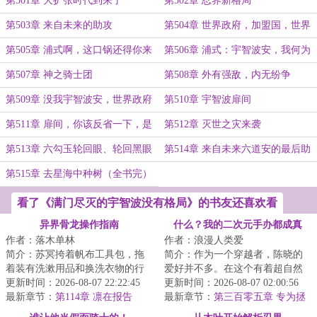
第501章 大扩张时代到来了
第502章 忍界新格局
第503章 来自未来的助攻
第504章 世界政府，加盟国，世界
贵族，忍界本部，五老星
第505章 浦式啊，这口锅还得你来
第506章 浦式：宇智波安，我何为
背啊！
在未来不曾见过你？
第507章 神之骑士团
第508章 外有强敌，内无纷争
第509章 没我宇智波安，世界政府
第510章 宇智波扉间
早晚得完！
第511章 扉间，你该反省一下，是
第512章 灭世之灾来袭
不是又搞了什么禁术出来
第513章 六勾玉轮回眼、轮回黑眼
第514章 来自未来六道安的最后助
力
第515章 去星海中种树（全书完）
看了《满门尽灭的宇智波没有格局》的书友还喜欢看
异界骨龙操作指南
什么？我的二次元手办都成真
作者：落木单林
作者：浪漫人类爱
了！
简介：苏冥挎着帆布工具包，拖
简介：作为一个穿越者，陈晓的
着装有洗漱用品和换洗衣物的行
爱好并不多。在这个有着超自然
李箱，看着天空上异界顶级战力
更新时间：2026-08-07 22:22:45
力量的平行世界，没有系统，也
更新时间：2026-08-07 02:00:56
对抗，他开始怀...
最新章节：
第114章 凛在报告
没有觉醒超能力...
最新章节：
第三百零五章 专为拯
救世界的组织——迦勒底