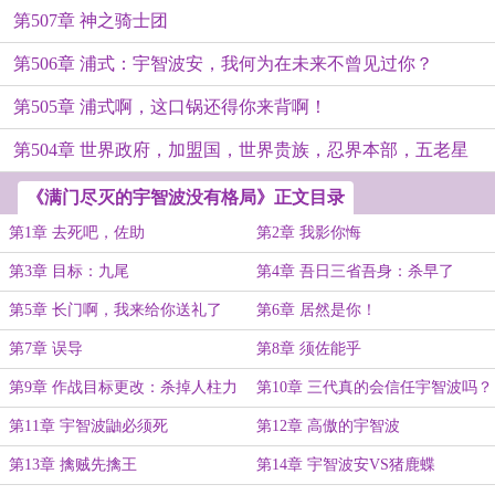
第507章 神之骑士团
第506章 浦式：宇智波安，我何为在未来不曾见过你？
第505章 浦式啊，这口锅还得你来背啊！
第504章 世界政府，加盟国，世界贵族，忍界本部，五老星
《满门尽灭的宇智波没有格局》正文目录
第1章 去死吧，佐助
第2章 我影你悔
第3章 目标：九尾
第4章 吾日三省吾身：杀早了
第5章 长门啊，我来给你送礼了
第6章 居然是你！
呀！
第7章 误导
第8章 须佐能乎
第9章 作战目标更改：杀掉人柱力
第10章 三代真的会信任宇智波吗？
第11章 宇智波鼬必须死
第12章 高傲的宇智波
第13章 擒贼先擒王
第14章 宇智波安VS猪鹿蝶