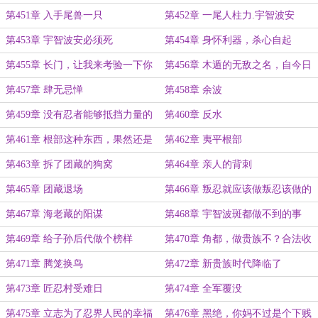
第451章 入手尾兽一只
第452章 一尾人柱力.宇智波安
第453章 宇智波安必须死
第454章 身怀利器，杀心自起
第455章 长门，让我来考验一下你
第456章 木遁的无敌之名，自今日
和砂隐同伴之间的羁绊吧
起将落幕
第457章 肆无忌惮
第458章 余波
第459章 没有忍者能够抵挡力量的
第460章 反水
诱惑
第461章 根部这种东西，果然还是
第462章 夷平根部
应该铲除掉啊
第463章 拆了团藏的狗窝
第464章 亲人的背刺
第465章 团藏退场
第466章 叛忍就应该做叛忍该做的
事情
第467章 海老藏的阳谋
第468章 宇智波斑都做不到的事
情，宇智波安凭什么可以
第469章 给子孙后代做个榜样
第470章 角都，做贵族不？合法收
税哦！
第471章 腾笼换鸟
第472章 新贵族时代降临了
第473章 匠忍村受难日
第474章 全军覆没
第475章 立志为了忍界人民的幸福
第476章 黑绝，你妈不过是个下贱