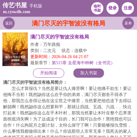
传艺书屋
手机版
临时
登录
注册
书架
m.cyswdh.com
满门尽灭的宇智波没有格局
返回
菜单
满门尽灭的宇智波没有格局
作者：万年路痴
类别：二次元
状态：连载中
更新时间：2026-04-26 04:21:07
最新章节：
第515章 去星海中种树（全书完）
开始阅读
加入书架
满门尽灭的宇智波没有格局简介：
怎么才算报仇？当然是要让仇人痛苦啊！要让他痛不欲生！要让
他悔不当初！既然鼬你这么在乎你的弟弟，满门尽灭都舍不得杀了
他，那我怎么舍得让他在这尘世之中痛苦，当然要把他也送下去得以
解脱啊！既然鼬你这么想要和平，那就让四战、五战、六战……快点
打起来！既然鼬你这么在乎木叶村，那我当然要让木叶在整个忍界里
面彻底消失啊！为了达成这个目的，长门我可以合作！黑绝我也可以
合作！什么狗屁月之眼计划，太特么保守了啊！只要能够报仇雪恨，
什么事情我都做得出来！什么？你说那些人非常无辜？我死去的家人