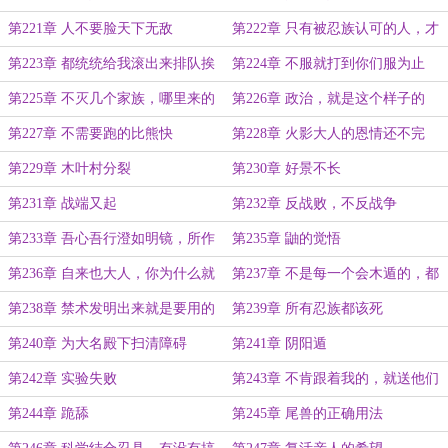
第221章 人不要脸天下无敌
第222章 只有被忍族认可的人，才
有资格成为火影？
第223章 都统统给我滚出来排队挨
第224章 不服就打到你们服为止
揍
第225章 不灭几个家族，哪里来的
第226章 政治，就是这个样子的
资金？
第227章 不需要跑的比熊快
第228章 火影大人的恩情还不完
第229章 木叶村分裂
第230章 好景不长
第231章 战端又起
第232章 反战败，不反战争
第233章 吾心吾行澄如明镜，所作
第235章 鼬的觉悟
所为皆属正义
第236章 自来也大人，你为什么就
第237章 不是每一个会木遁的，都
是不能理解我呢
一定是宇智波安
第238章 禁术发明出来就是要用的
第239章 所有忍族都该死
第240章 为大名殿下扫清障碍
第241章 阴阳遁
第242章 实验失败
第243章 不肯跟着我的，就送他们
去见三代
第244章 跪舔
第245章 尾兽的正确用法