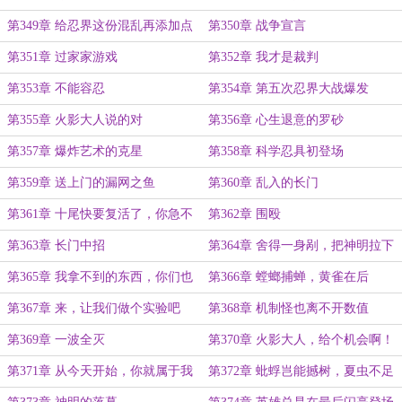
第349章 给忍界这份混乱再添加点
第350章 战争宣言
佐料
第351章 过家家游戏
第352章 我才是裁判
第353章 不能容忍
第354章 第五次忍界大战爆发
第355章 火影大人说的对
第356章 心生退意的罗砂
第357章 爆炸艺术的克星
第358章 科学忍具初登场
第359章 送上门的漏网之鱼
第360章 乱入的长门
第361章 十尾快要复活了，你急不
第362章 围殴
急？
第363章 长门中招
第364章 舍得一身剐，把神明拉下
马
第365章 我拿不到的东西，你们也
第366章 螳螂捕蝉，黄雀在后
别想
第367章 来，让我们做个实验吧
第368章 机制怪也离不开数值
第369章 一波全灭
第370章 火影大人，给个机会啊！
第371章 从今天开始，你就属于我
第372章 蚍蜉岂能撼树，夏虫不足
了
语冰