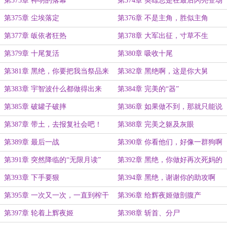
第373章 神明的落幕
第374章 英雄总是在最后闪亮登场
第375章 尘埃落定
第376章 不是主角，胜似主角
第377章 皈依者狂热
第378章 大军出征，寸草不生
第379章 十尾复活
第380章 吸收十尾
第381章 黑绝，你要把我当祭品来
第382章 黑绝啊，这是你大舅
救你妈吗？
第383章 宇智波什么都做得出来
第384章 完美的“器”
第385章 破罐子破摔
第386章 如果做不到，那就只能说
明还不够痛苦
第387章 带土，去报复社会吧！
第388章 完美之躯及灰眼
第389章 最后一战
第390章 你看他们，好像一群狗啊
第391章 突然降临的“无限月读”
第392章 黑绝，你做好再次死妈的
心理准备了吗？
第393章 下手要狠
第394章 黑绝，谢谢你的助攻啊
第395章 一次又一次，一直到榨干
第396章 给辉夜姬做剖腹产
她
第397章 轮着上辉夜姬
第398章 斩首、分尸