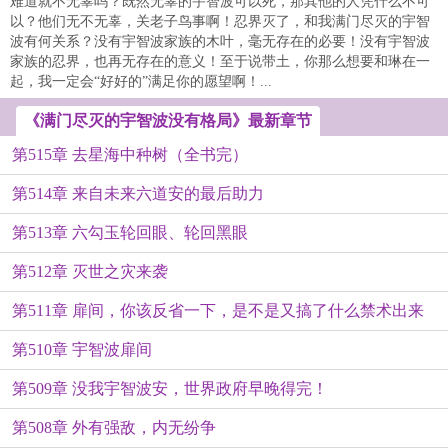
难道就不无辜吗？既然无辜的宇智波可以死，那其他的人凭什么不可
以？他们无不无辜，关老子鸟事啊！忍界灭了，和我满门尽灭的宇智
波有何关系？没有宇智波家族的木叶，毫无存在的必要！没有宇智波
家族的忍界，也再无存在的意义！至于说带土，你那么想要和琳在一
起，我一定会“好好的”满足你的愿望啊！...
《满门尽灭的宇智波没有格局》最新章节
第515章 去星海中种树（全书完）
第514章 来自未来六道安的最后助力
第513章 六勾玉轮回眼、轮回黑眼
第512章 灭世之灾来袭
第511章 扉间，你该反省一下，是不是又搞了什么禁术出来
第510章 宇智波扉间
第509章 没我宇智波安，世界政府早晚得完！
第508章 外有强敌，内无纷争