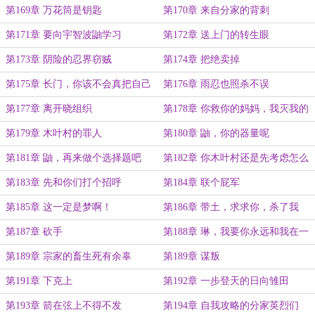
吗？
第169章 万花筒是钥匙
第170章 来自分家的背刺
第171章 要向宇智波鼬学习
第172章 送上门的转生眼
第173章 阴险的忍界窃贼
第174章 把绝卖掉
第175章 长门，你该不会真把自己
第176章 雨忍也照杀不误
当神明了吧
第177章 离开晓组织
第178章 你救你的妈妈，我灭我的
木叶村
第179章 木叶村的罪人
第180章 鼬，你的器量呢
第181章 鼬，再来做个选择题吧
第182章 你木叶村还是先考虑怎么
存活下来吧
第183章 先和你们打个招呼
第184章 联个屁军
第185章 这一定是梦啊！
第186章 带土，求求你，杀了我
第187章 砍手
第188章 琳，我要你永远和我在一
起
第189章 宗家的畜生死有余辜
第189章 谋叛
第191章 下克上
第192章 一步登天的日向雏田
第193章 箭在弦上不得不发
第194章 自我攻略的分家英烈们