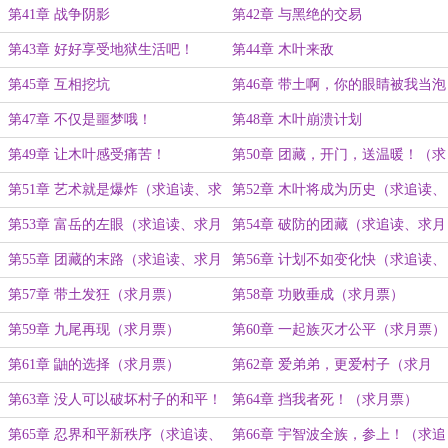
会选择卡卡西！
第41章 战争阴影
第42章 与黑绝的交易
第43章 好好享受地狱生活吧！
第44章 木叶来敌
第45章 互相挖坑
第46章 带土啊，你的眼睛被我当泡
踩了呦！
第47章 不仅是噩梦哦！
第48章 木叶崩溃计划
第49章 让木叶感受痛苦！
第50章 团藏，开门，送温暖！（求
月票）
第51章 艺术就是爆炸（求追读、求
第52章 木叶将成为历史（求追读、
月票）
求月票）
第53章 富岳的左眼（求追读、求月
第54章 破防的团藏（求追读、求月
票）
票）
第55章 团藏的末路（求追读、求月
第56章 计划不如变化快（求追读、
票）
求月票）
第57章 带土发狂（求月票）
第58章 功败垂成（求月票）
第59章 九尾再现（求月票）
第60章 一起族灭才公平（求月票）
第61章 鼬的选择（求月票）
第62章 爱弟弟，更爱村子（求月
票）
第63章 没人可以破坏村子的和平！
第64章 挡我者死！（求月票）
（求月票）
第65章 忍界和平新秩序（求追读、
第66章 宇智波全族，参上！（求追