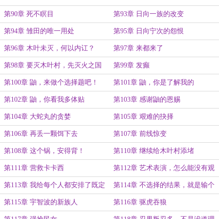
完
第90章 死不瞑目
第93章 日向一族的改变
第94章 雏田的唯一用处
第95章 日向宁次的怨恨
第96章 木叶未灭，何以内讧？
第97章 来都来了
第98章 要灭木叶村，先灭火之国
第99章 发癫
第100章 鼬，来做个选择题吧！
第101章 鼬，你是了解我的
第102章 鼬，你看我多体贴
第103章 感谢鼬的恩赐
第104章 大蛇丸的贪婪
第105章 艰难的抉择
第106章 再丢一颗饵下去
第107章 前线惊变
第108章 这个锅，安得背！
第110章 继续给木叶村添堵
第111章 营救卡卡西
第112章 艺术表演，怎么能没有观
众呢？
第113章 我给每个人都安排了既定
第114章 不选择的结果，就是输个
的死法
精光
第115章 宇智波的新族人
第116章 驱虎吞狼