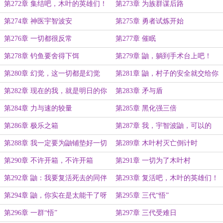
第272章 集结吧，木叶的英雄们！
第273章 为族群谋后路
第274章 神医宇智波安
第275章 勇者试炼开始
第276章 一切都很反常
第277章 催眠
第278章 钓鱼要舍得下饵
第279章 鼬，躺到手术台上吧！
第280章 幻觉，这一切都是幻觉
第281章 鼬，村子的安全就交给你
啊！
了
第282章 现在的我，就是明日的你
第283章 矛与盾
第284章 力与速的较量
第285章 黑化强三倍
第286章 极乐之箱
第287章 我，宇智波鼬，可以的
第288章 我一定要为鼬铺垫好一切
第289章 木叶村灭亡倒计时
第290章 不许开箱，不许开箱
第291章 一切为了木叶村
第292章 鼬：我要复活死去的同伴
第293章 复活吧，木叶的英雄们！
第294章 鼬，你实在是太能干了呀
第295章 三代“悟”
第296章 一群“悟”
第297章 三代受难日