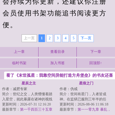
会持续为你更新，还建议你注册
会员使用书架功能追书阅读更方
便。
上一页
1
2
3
4
5
下—页
上一章
查看目录
下一章
临时书架
加入书签
回顶部↑
看了《末世孤星：我靠空间异能打造方舟堡垒》的书友还喜
欢看
星辰之主
星痕之门
作者：减肥专家
作者：伪戒
简介：世纪之交，人类懵懂着踏
简介：世间有星门，入者皆成
入星空，就此暴露在诸神的视线
神。在监狱已服刑三年半的任
之下。少年罗南背负着祖父的罪
更新时间：2026-07-31 12:16:20
也，突然被一位神秘人接见。对
更新时间：2026-08-06 11:06:18
孽，走出实验室...
最新章节：
第一千四百三十五章
方说：“如果你愿意...
最新章节：
第一一零九章 暴乱，
四连星（下）
灯下黑之计