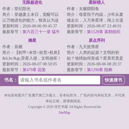
无限超进化
星际猎人
作者：世纪阳光
作者：太极阴阳鱼
简介：穿越废土末日，觉醒可以
简介：母星毁于内战，少年从废
让万物进化的能力，牧良认为这
墟走出，入万兽星球，闯上古遗
很刑，日子越来越有判头了。一
更新时间：2026-08-06 09:45:37
弃之地，盗药都仙缘，窃未来文
更新时间：2026-08-07 23:48:01
棵草，被他进化...
最新章节：
第六百三十一章 猛牛
明科技……杀伐...
最新章节：
第1528章 喜鹊组织
冲撞
（下）
摘星
原点序列
作者：辰燃
作者：九天抚彗星
简介：【机甲+末世+拾荒+机兽】
简介：人类的起源？文明的初
&lt;br/&gt;异星入侵，文明崩坏！
始？地球如何形成？星系究竟是
生态剧变，末日降临！&lt;br/&gt;
更新时间：2026-08-07 08:50:05
什么？宇宙从何而来？当声音在
更新时间：2026-08-06 08:20:37
机兽战...
最新章节：
第479章 囚笼
灵魂深处响起，当...
最新章节：
第1299章 陪葬
书名：
本站若有图片广告属于第三方接入，非本站所为，广告内容与本站无关，不代表
本站立场，请谨慎阅读。
Copyright © 2020 传艺书屋 All Rights Reserved.kk
SiteMap