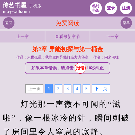
传艺书屋
手机版
临时
登录
注册
书架
m.cyswdh.com
免费阅读
返回
菜单
上一章
查看最新章节
下一章
第2章 异能初探与第一桶金
作品：末世孤星：我靠空间异能打造方舟堡垒
作者：闲来闲往
如果本章错误，请点击
报错
10秒纠正
上一页
1
2
3
4
5
下—页
　　灯光那一声微不可闻的“滋
啪”，像一根冰冷的针，瞬间刺破
了房间里令人窒息的寂静。