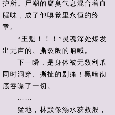
护所。尸潮的腐臭气息混合着血
腥味，成了他嗅觉里永恒的终
章。
　　“王魁！！！”灵魂深处爆发
出无声的、撕裂般的呐喊。
　　下一瞬，是身体被无数利爪
同时洞穿、撕扯的剧痛！黑暗彻
底吞噬了一切。
　　……
　　猛地，林默像溺水获救般，