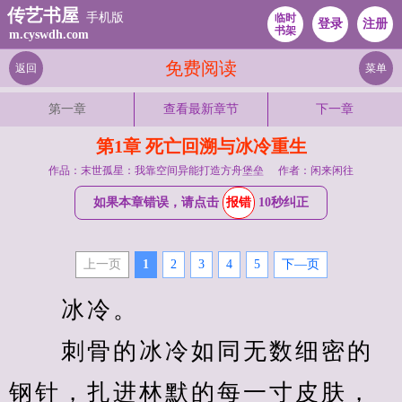
传艺书屋
手机版
临时
登录
注册
书架
m.cyswdh.com
免费阅读
返回
菜单
第一章
查看最新章节
下一章
第1章 死亡回溯与冰冷重生
作品：末世孤星：我靠空间异能打造方舟堡垒
作者：闲来闲往
如果本章错误，请点击
报错
10秒纠正
上一页
1
2
3
4
5
下—页
　　冰冷。
　　刺骨的冰冷如同无数细密的
钢针，扎进林默的每一寸皮肤，