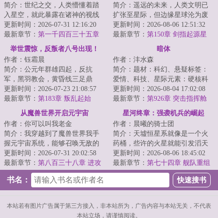
简介：世纪之交，人类懵懂着踏
简介：遥远的未来，人类文明已
入星空，就此暴露在诸神的视线
扩张至星际，但边缘星球沦为废
之下。少年罗南背负着祖父的罪
更新时间：2026-07-31 12:16:20
土。铁锈星是一颗被辐射与矿渣
更新时间：2026-08-06 12:51:32
孽，走出实验室...
最新章节：
第一千四百三十五章
覆盖的矿业星球...
最新章节：
第150章 剑指起源星
四连星（下）
举世震惊，反叛者八号出现！
暗体
作者：钰霜晨
作者：沣水森
简介：公元年群雄四起，反抗
简介：题材：科幻、悬疑标签：
军，黑羽教会，黄昏线三足鼎
爱情、科技、星际元素：硬核科
立，传言教会的领导者得到了来
更新时间：2026-07-23 21:08:57
幻、凄美爱情、悬疑跌宕、军事
更新时间：2026-08-04 17:02:08
自真正神明的力量，...
最新章节：
第183章 叛乱起始
战争、外星入侵...
最新章节：
第926章 突击指挥舱
从魔兽世界开启元宇宙
星河终章：强袭机兵的崛起
作者：你可以叫我老金
作者：晨曦的骑士团
简介：我穿越到了魔兽世界我手
简介：天墟恒星系就像是一个火
握元宇宙系统，能够召唤无敌的
药桶，些许的火星就能引发滔天
玩家游戏角色什么巨龙，古神，
更新时间：2026-07-31 20:02:58
的爆炸！而这个火星，在谁也没
更新时间：2026-08-06 18:45:02
泰坦，统统秒杀...
最新章节：
第八百三十八章 进攻
有注意到底时候...
最新章节：
第七十四章 舰队重组
祖玛沙尔
书名：
本站若有图片广告属于第三方接入，非本站所为，广告内容与本站无关，不代表
本站立场，请谨慎阅读。