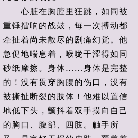
　　心脏在胸腔里狂跳，如同被
重锤擂响的战鼓，每一次搏动都
牵扯着尚未散尽的剧痛幻觉。他
急促地喘息着，喉咙干涩得如同
砂纸摩擦。身体……身体是完整
的！没有贯穿胸腹的伤口，没有
被撕扯断裂的肢体！他难以置信
地低下头，颤抖着双手摸向自己
的胸口、腹部、四肢。触手所