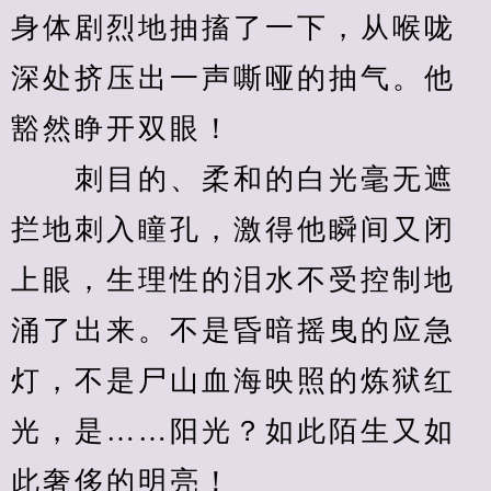
身体剧烈地抽搐了一下，从喉咙
深处挤压出一声嘶哑的抽气。他
豁然睁开双眼！
　　刺目的、柔和的白光毫无遮
拦地刺入瞳孔，激得他瞬间又闭
上眼，生理性的泪水不受控制地
涌了出来。不是昏暗摇曳的应急
灯，不是尸山血海映照的炼狱红
光，是……阳光？如此陌生又如
此奢侈的明亮！