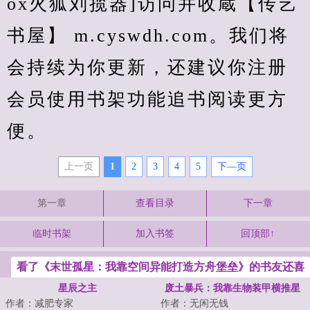
ox火狐刘揽器]访问并收蔵【传艺
书屋】 m.cyswdh.com。我们将
会持续为你更新，还建议你注册
会员使用书架功能追书阅读更方
便。
上一页
1
2
3
4
5
下—页
第一章
查看目录
下一章
临时书架
加入书签
回顶部↑
看了《末世孤星：我靠空间异能打造方舟堡垒》的书友还喜
欢看
星辰之主
废土暴兵：我靠生物装甲横推星
作者：减肥专家
作者：无闲无钱
际