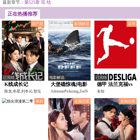
伦贵女+禁欲、...
最新章节：
第525章 完 结
正在热播推荐
国产剧
影视解说
足球
已完结
电影解说
已完结
K线成长记
大堡礁惊魂[电影
德甲 法兰克福vs
陈龙,牟星,刘冬沁,智泓
解说]
AdriennePickering,ZoeNaylor,DamianWalshe
云达不莱梅
未知
20250823
泰剧
女频恋爱
女频恋爱