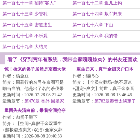
第一百七十一章 招待“客人”
第一百七十二章 鱼儿上钩
第一百七十三章 少管我
第一百七十四章 叛军归来
第一百七十五章 密道逃生
第一百七十六章 下山
第一百七十七章 不乐观
第一百七十八章 我的错
第一百七十九章 大结局
看了《穿到荒年有系统，我带全家嘎嘎炫肉》的书友还喜欢
看
惊！捡来的傻子居然是京圈大佬
重生归来，真千金团灭户口本
作者：杨金豆
作者：绵绵心
简介：周暮行的名号在京圈可是
简介：【全员火葬场+绝不原谅
响当当的。他是出了名的杀伐果
+甜宠+爽文】前世，真千金秦音
断，腹黑无情，在一众兄弟里
更新时间：2026-07-28 08:21:42
认亲回家后拼命讨好付出，渴求
更新时间：2026-08-08 13:46:46
面，优秀到让人望...
最新章节：
第476章 番外 回娘家
亲情，临死前全...
最新章节：
第783章秦音太淡定了
（下）
有诈，崔游安入局了
重回失去清白前，带着空间抢夺
作者：肉蛋子殿下
江山
简介：【空间+真假千金双重生
+超极虐渣爽文+双洁+全家火葬
场】&lt;br/&gt;【白切黑、貌美绝
更新时间：2026-08-08 20:40:33