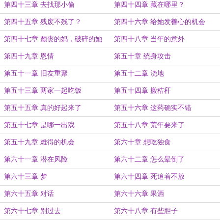
第四十三章 去找那小偷
第四十四章 藏在哪里？
第四十五章 残废不残了？
第四十六章 给她发善心的机会
第四十七章 颓丧的妈，破碎的她
第四十八章 当年的意外
第四十九章 恩情
第五十章 统身攻击
第五十一章 旧友重聚
第五十二章 浇地
第五十三章 两家一起吃饭
第五十四章 搬秸秆
第五十五章 真的好起来了
第五十六章 这药确实不错
第五十七章 是哪一出戏
第五十八章 荒年要来了
第五十九章 难得的机会
第六十章 想吃独食
第六十一章 潜在风险
第六十二章 怎么晕倒了
第六十三章 梦
第六十四章 死追着不放
第六十五章 对话
第六十六章 果酒
第六十七章 别过去
第六十八章 有些胆子