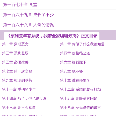
第一百七十章 食堂
第一百六十九章 成长了不少
第一百六十八章 大哥的情况
《穿到荒年有系统，我带全家嘎嘎炫肉》正文目录
第一章 穿成恶女
第二章 你做了什么我都知道
第三章 系统登场
第四章 价格很公道
第五章 必须改善
第六章 给我跪下
第七章 第一次交易
第八章 钱不够
第九章 检测到草药
第十章 谁在那里？
第十一章 重伤的少年
第十二章 系统他趁火打劫
第十四章 巧了，他也是反派
第十五章 她眼睛有问题
第十六章 她不会惹事
第十八章 圣母是你的谎言