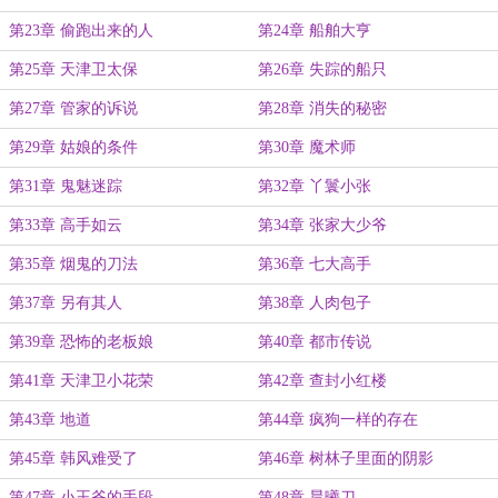
第23章 偷跑出来的人
第24章 船舶大亨
第25章 天津卫太保
第26章 失踪的船只
第27章 管家的诉说
第28章 消失的秘密
第29章 姑娘的条件
第30章 魔术师
第31章 鬼魅迷踪
第32章 丫鬟小张
第33章 高手如云
第34章 张家大少爷
第35章 烟鬼的刀法
第36章 七大高手
第37章 另有其人
第38章 人肉包子
第39章 恐怖的老板娘
第40章 都市传说
第41章 天津卫小花荣
第42章 查封小红楼
第43章 地道
第44章 疯狗一样的存在
第45章 韩风难受了
第46章 树林子里面的阴影
第47章 小王爷的手段
第48章 晨曦刀