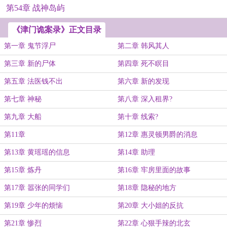
第54章 战神岛屿
《津门诡案录》正文目录
第一章 鬼节浮尸
第二章 韩风其人
第三章 新的尸体
第四章 死不瞑目
第五章 法医钱不出
第六章 新的发现
第七章 神秘
第八章 深入租界?
第九章 大船
第十章 线索?
第11章
第12章 惠灵顿男爵的消息
第13章 黄瑶瑶的信息
第14章 助理
第15章 炼丹
第16章 牢房里面的故事
第17章 嚣张的同学们
第18章 隐秘的地方
第19章 少年的烦恼
第20章 大小姐的反抗
第21章 惨烈
第22章 心狠手辣的北玄